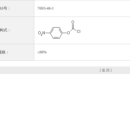
AS号：
7693-46-1
构式：
规格：
≥98%
[ 返 回 ]