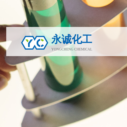
永诚化工
YONGCHENG CHEMICAL