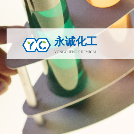
永诚化工
YONGCHENG CHEMICAL