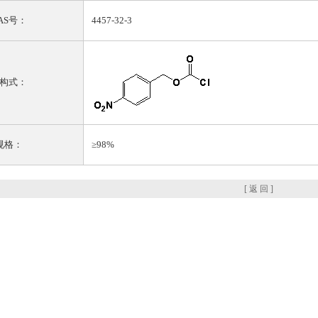
AS号：
4457-32-3
构式：
规格：
≥98%
[ 返 回 ]