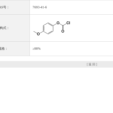
AS号：
7693-41-6
构式：
规格：
≥98%
[ 返 回 ]