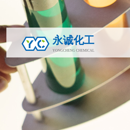
永诚化工
YONGCHENG CHEMICAL